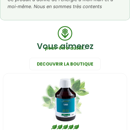
5
moi-même. Nous en sommes très contents
Vous aimerez
peut-être aussi…
DECOUVRIR LA BOUTIQUE