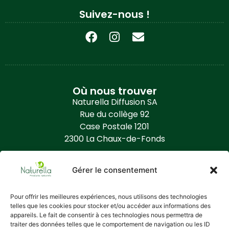
Suivez-nous !
Où nous trouver
Naturella Diffusion SA
Rue du collège 92
Case Postale 1201
2300 La Chaux-de-Fonds
Contact
Gérer le consentement
+41 (0) 32 968 86 50
info@naturella.ch
Pour offrir les meilleures expériences, nous utilisons des technologies
telles que les cookies pour stocker et/ou accéder aux informations des
https://www.naturella.ch
appareils. Le fait de consentir à ces technologies nous permettra de
traiter des données telles que le comportement de navigation ou les ID