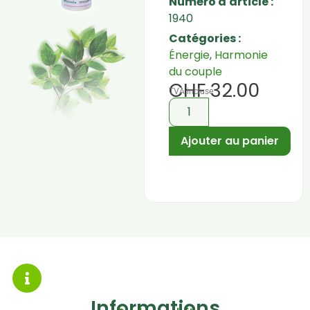
Numéro d'article :
1940
Catégories :
Énergie
,
Harmonie
du couple
CHF
32.00
TVA incluse
Ajouter au panier
Informations