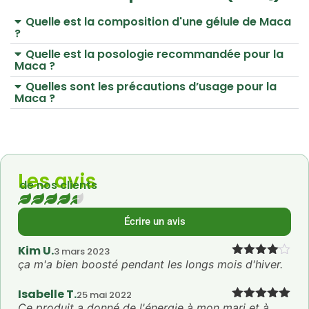
Quelle est la composition d'une gélule de Maca
?
Quelle est la posologie recommandée pour la
Maca ?
Quelles sont les précautions d’usage pour la
Maca ?
Les avis
de nos clients
Écrire un avis
Kim U.
3 mars 2023
ça m'a bien boosté pendant les longs mois d'hiver.
Note
4
sur 5
Isabelle T.
25 mai 2022
Ce produit a donné de l'énergie à mon mari et à
Note
5
sur