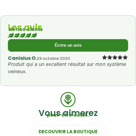
Les avis
de nos clients
Écrire un avis
Canisius O.
29 octobre 2020
Produit qui a un excellent résultat sur mon système
Note
5
sur
5
veineux.
Vous aimerez
peut-être aussi…
DECOUVRIR LA BOUTIQUE