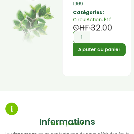
1969
Catégories :
CirculAction
,
Été
CHF
32.00
TVA incluse
Ajouter au panier
Informations
Sur le produit