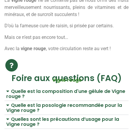
La
vigne rouge
ne se contente pas de nous offrir des fruits
merveilleusement nourrissants, pleins de vitamines et de
minéraux, et de surcroît succulents !
D’où la fameuse cure de raisin, si prisée par certains.
Mais ce n’est pas encore tout…
Avec la
vigne rouge
, votre circulation reste au vert !
Foire aux questions (FAQ)
Vigne rouge
Quelle est la composition d'une gélule de Vigne
rouge ?
Quelle est la posologie recommandée pour la
Vigne rouge ?
Quelles sont les précautions d’usage pour la
Vigne rouge ?