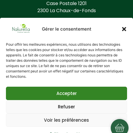
Case Postale 1201
2300 La Chaux-de-Fonds
Contact
Gérer le consentement
+41 (0) 32 968 86 50
info@naturella.ch
Pour offrir les meilleures expériences, nous utilisons des technologies
telles que les cookies pour stocker et/ou accéder aux informations des
https://www.naturella.ch
appareils. Le fait de consentir à ces technologies nous permettra de
traiter des données telles que le comportement de navigation ou les ID
uniques sur ce site. Le fait de ne pas consentir ou de retirer son
Informations complémentaires
consentement peut avoir un effet négatif sur certaines caractéristiques
Qui est Naturella ?
et fonctions.
Conditions générales
Vos données
Accepter
Politique de cookies
Refuser
Voir les préférences
Copyright © 2026Naturella Diffusion SA