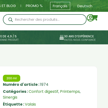
 ET BLOG
PROMO %
Français
Deutsch
E DE 4,9 / 5
30 ANS D’EXPÉRIENCE
ENNE PRODUIT
FAITES NOUS CONFIANCE
200 ml
Numéro d'article :
1974
Catégories :
Confort digestif
,
Printemps
,
Sinergis
Étiquette :
Valais