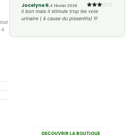
Jocelyne R.
4 février 2026
il bon mais il stimule trop les voie
Note
3
sur 5
urinaire ( à cause du pissenlits) !!!
tout
 à
DECOUVRIR LA BOUTIQUE