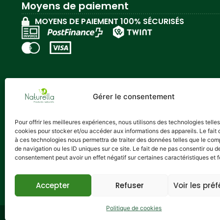
Moyens de paiement
MOYENS DE PAIEMENT 100% SÉCURISÉS
Gérer le consentement
Où nous trouver
Pour offrir les meilleures expériences, nous utilisons des technologies telle
Naturella Diffusion SA
cookies pour stocker et/ou accéder aux informations des appareils. Le fait 
Rue du collège 92
à ces technologies nous permettra de traiter des données telles que le co
de navigation ou les ID uniques sur ce site. Le fait de ne pas consentir ou de
Case Postale 1201
consentement peut avoir un effet négatif sur certaines caractéristiques et f
2300 La Chaux-de-Fonds
Accepter
Refuser
Voir les pré
Politique de cookies
Copyrig