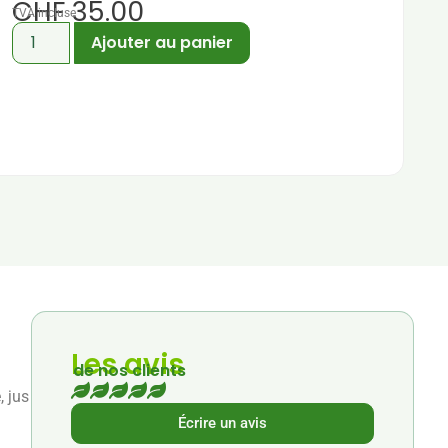
CHF
35.00
TVA incluse
Ajouter au panier
Les avis
de nos clients
, jus
Écrire un avis