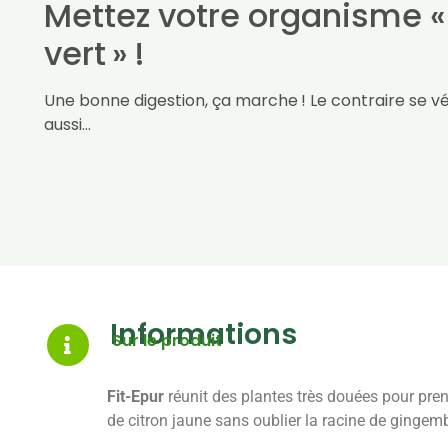
Mettez votre organisme «
vert » !
Une bonne digestion, ça marche ! Le contraire se vér
aussi…
Informations
Sur le produit
Fit-Epur
réunit des plantes très douées pour prendr
de citron jaune sans oublier la racine de gingemb