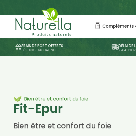
Compléments a
FRAIS DE PORT OFFERTS
DÉLAI DE 
DÈS 100.- D’ACHAT NET
2 À 4 JOU
Bien être et confort du foie
Fit-Epur
Bien être et confort du foie