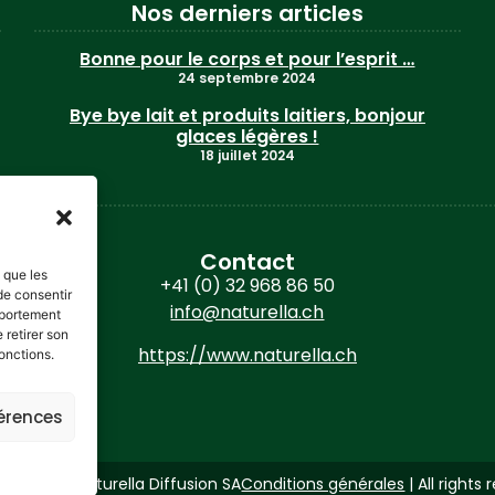
Nos derniers articles
Bonne pour le corps et pour l’esprit …
24 septembre 2024
Bye bye lait et produits laitiers, bonjour
glaces légères !
18 juillet 2024
Contact
s que les
+41 (0) 32 968 86 50
de consentir
info@naturella.ch
mportement
 retirer son
https://www.naturella.ch
onctions.
férences
ht © 2026Naturella Diffusion SA
Conditions générales
| All rights