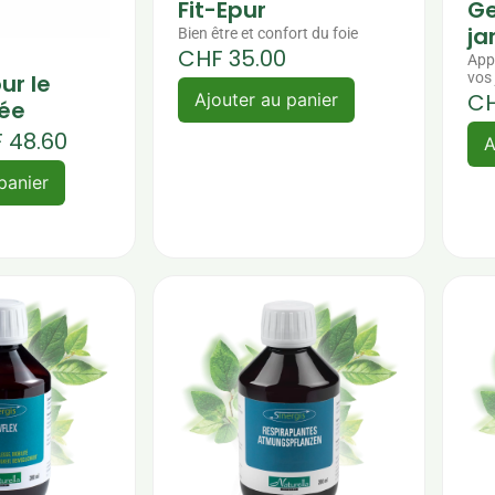
Fit-Epur
Ge
j
Bien être et confort du foie
CHF
35.00
Appo
ur le
vos
C
Ajouter au panier
rée
F
48.60
A
panier