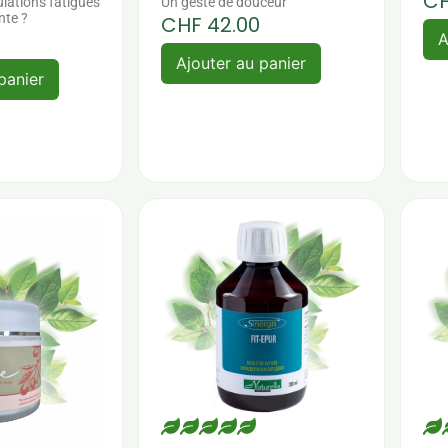
C
ulations fatigués
Un geste de douceur
nte ?
CHF
42.00
A
Ajouter au panier
panier