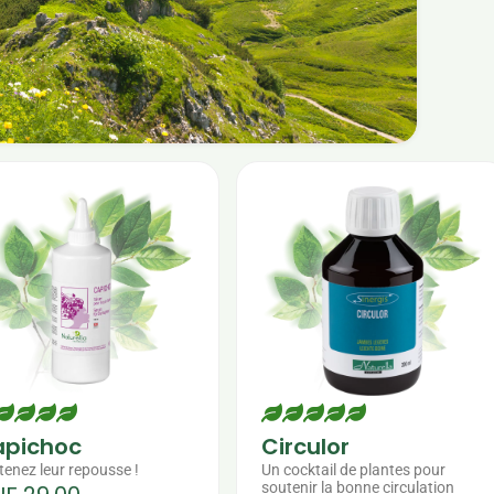
pichoc
Circulor
tenez leur repousse !
Un cocktail de plantes pour
soutenir la bonne circulation