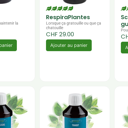
RespiraPlantes
Sc
gu
aintenir la
Lorsque ça gratouille ou que ça
chatouille
Pou
CHF
29.00
C
panier
Ajouter au panier
A