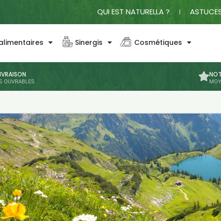
QUI EST NATURELLA ?
ASTUCES
limentaires
Sinergis
Cosmétiques
LIVRAISON
NOT
RS OUVRABLES
MOY