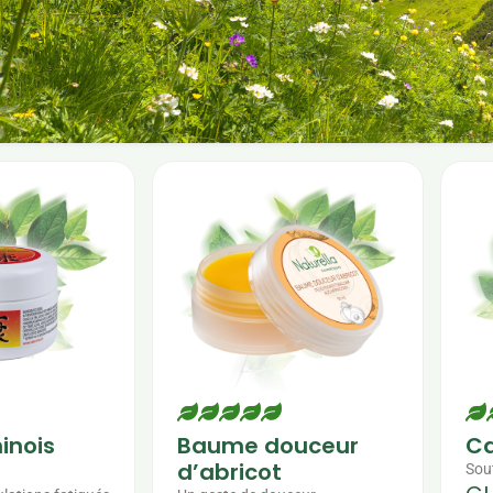
inois
Baume douceur
Ca
d’abricot
Sou