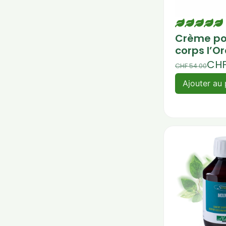
Crème po
corps l’O
CH
CHF
54.00
Ajouter au 