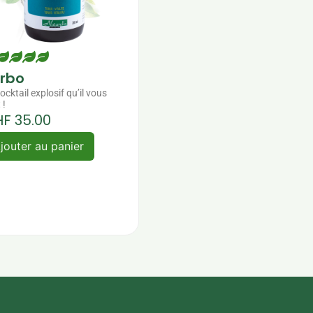
rbo
ocktail explosif qu’il vous
 !
HF
35.00
jouter au panier