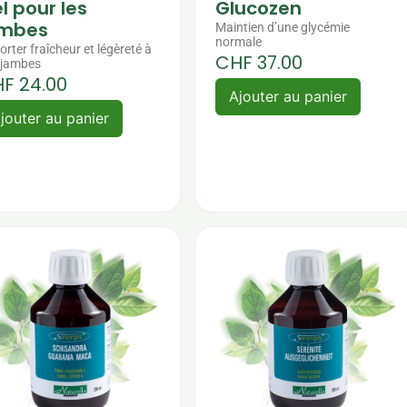
l pour les
Glucozen
ambes
Maintien d’une glycémie
normale
rter fraîcheur et légèreté à
CHF
37.00
 jambes
HF
24.00
Ajouter au panier
jouter au panier