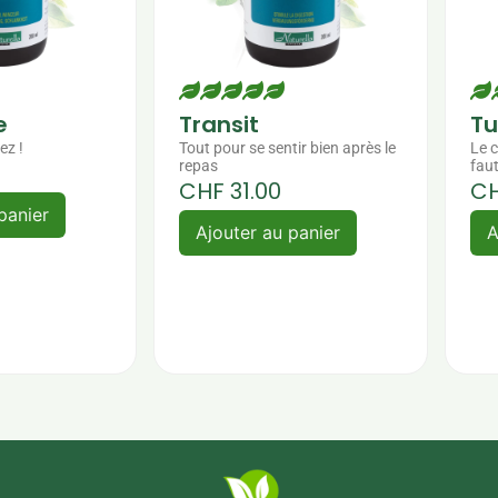
e
Transit
Tu
ez !
Tout pour se sentir bien après le
Le c
repas
faut
CHF
31.00
C
panier
Ajouter au panier
A