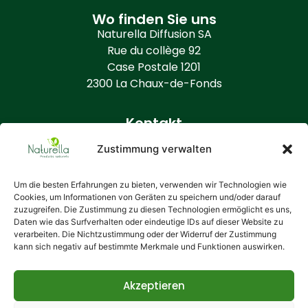
Wo finden Sie uns
Naturella Diffusion SA
Rue du collège 92
Case Postale 1201
2300 La Chaux-de-Fonds
Kontakt
+41 (0) 32 968 86 50
Zustimmung verwalten
info@naturella.ch
https://www.naturella.ch
Um die besten Erfahrungen zu bieten, verwenden wir Technologien wie
Cookies, um Informationen von Geräten zu speichern und/oder darauf
zuzugreifen. Die Zustimmung zu diesen Technologien ermöglicht es uns,
Zusätzliche Informationen
Daten wie das Surfverhalten oder eindeutige IDs auf dieser Website zu
Wer ist Naturella?
verarbeiten. Die Nichtzustimmung oder der Widerruf der Zustimmung
kann sich negativ auf bestimmte Merkmale und Funktionen auswirken.
Allgemeine Bedingungen
Ihre Daten
Cookie-Richtlinie
Akzeptieren