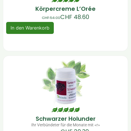
Körpercreme L’Orée
CHF
48.60
CHF
54.00
In den Warenkorb
Schwarzer Holunder
Ihr Verbündeter für die Monate mit «r»