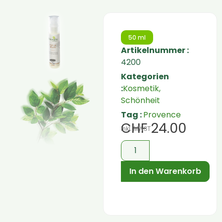
50 ml
Artikelnummer :
4200
Kategorien
:
Kosmetik,
Schönheit
Tag :
Provence
CHF
24.00
inkl. MWST
In den Warenkorb