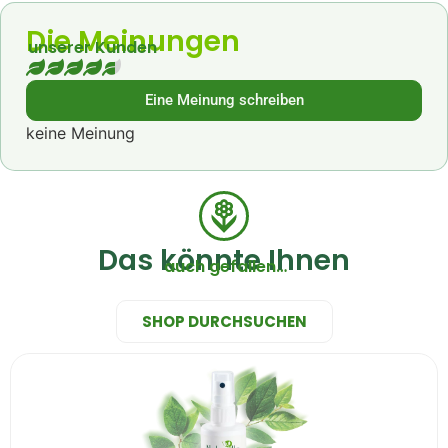
Die Meinungen
unserer Kunden
Eine Meinung schreiben
keine Meinung
Das könnte Ihnen
auch gefallen…
SHOP DURCHSUCHEN