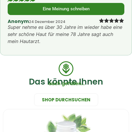
Eine Meinung schreiben
Anonym
24 Dezember 2024
Super nehme es über 30 Jahre im wieder habe eine
Bewertet mit
5
von 5
sehr schöne Haut für meine 78 Jahre sagt auch
mein Hautarzt.
Das könnte Ihnen
auch gefallen…
SHOP DURCHSUCHEN