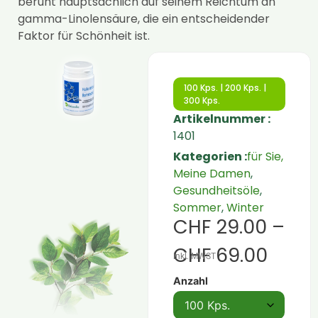
beruht hauptsächlich auf seinem Reichtum an
gamma-Linolensäure, die ein entscheidender
Faktor für Schönheit ist.
100 Kps. | 200 Kps. |
300 Kps.
Artikelnummer :
1401
Kategorien :
für Sie,
Meine Damen
,
Gesundheitsöle
,
Sommer
,
Winter
CHF
29.00
–
CHF
69.00
inkl. MWST
Anzahl