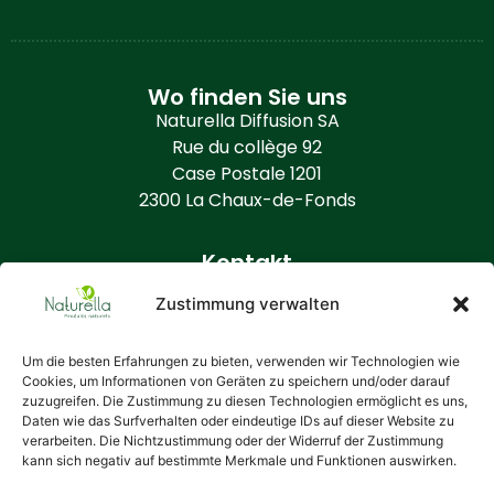
Wo finden Sie uns
Naturella Diffusion SA
Rue du collège 92
Case Postale 1201
2300 La Chaux-de-Fonds
Kontakt
+41 (0) 32 968 86 50
Zustimmung verwalten
info@naturella.ch
https://www.naturella.ch
Um die besten Erfahrungen zu bieten, verwenden wir Technologien wie
Cookies, um Informationen von Geräten zu speichern und/oder darauf
zuzugreifen. Die Zustimmung zu diesen Technologien ermöglicht es uns,
Zusätzliche Informationen
Daten wie das Surfverhalten oder eindeutige IDs auf dieser Website zu
Wer ist Naturella?
verarbeiten. Die Nichtzustimmung oder der Widerruf der Zustimmung
kann sich negativ auf bestimmte Merkmale und Funktionen auswirken.
Allgemeine Bedingungen