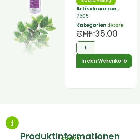
100 Kps. 435mg
Artikelnummer :
7505
Kategorien :
Haare
CHF
35.00
inkl. MWST
In den Warenkorb
Produktinformationen
Capivit