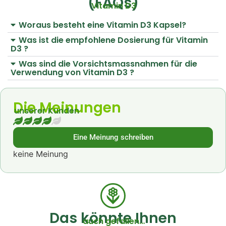
(FAQs)
Vitamin D3
Woraus besteht eine Vitamin D3 Kapsel?
Was ist die empfohlene Dosierung für Vitamin
D3 ?
Was sind die Vorsichtsmassnahmen für die
Verwendung von Vitamin D3 ?
Die Meinungen
unserer Kunden
Eine Meinung schreiben
keine Meinung
Das könnte Ihnen
auch gefallen…