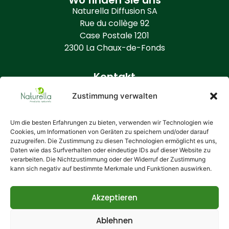
Naturella Diffusion SA
Rue du collège 92
Case Postale 1201
2300 La Chaux-de-Fonds
Kontakt
+41 (0) 32 968 86 50
Zustimmung verwalten
info@naturella.ch
https://www.naturella.ch
Um die besten Erfahrungen zu bieten, verwenden wir Technologien wie
Cookies, um Informationen von Geräten zu speichern und/oder darauf
zuzugreifen. Die Zustimmung zu diesen Technologien ermöglicht es uns,
Zusätzliche Informationen
Daten wie das Surfverhalten oder eindeutige IDs auf dieser Website zu
Wer ist Naturella?
verarbeiten. Die Nichtzustimmung oder der Widerruf der Zustimmung
kann sich negativ auf bestimmte Merkmale und Funktionen auswirken.
Allgemeine Bedingungen
Ihre Daten
Cookie-Richtlinie
Akzeptieren
Ablehnen