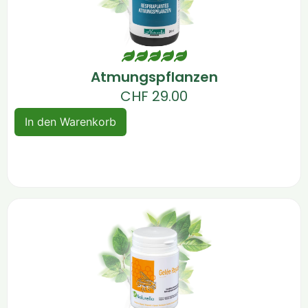
der kalten Jahreszeit zu begegnen.
Diese Ergänzungen, die aus Vitaminen,
Mineralien und natürlichen Extrakten
bestehen, stärken Ihre natürlichen
Atmungspflanzen
Abwehrkräfte, stimulieren Ihre Vitalität und
CHF
29.00
unterstützen Sie, um trotz der
Winterstrenge in Form zu bleiben.
In den Warenkorb