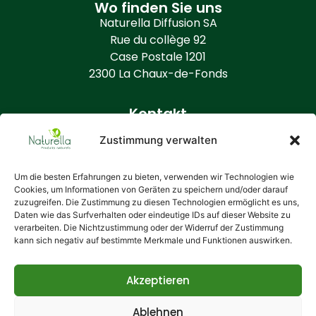
Wo finden Sie uns
Naturella Diffusion SA
Rue du collège 92
Case Postale 1201
2300 La Chaux-de-Fonds
Kontakt
+41 (0) 32 968 86 50
Zustimmung verwalten
info@naturella.ch
https://www.naturella.ch
Um die besten Erfahrungen zu bieten, verwenden wir Technologien wie
Cookies, um Informationen von Geräten zu speichern und/oder darauf
zuzugreifen. Die Zustimmung zu diesen Technologien ermöglicht es uns,
Zusätzliche Informationen
Daten wie das Surfverhalten oder eindeutige IDs auf dieser Website zu
Wer ist Naturella?
verarbeiten. Die Nichtzustimmung oder der Widerruf der Zustimmung
kann sich negativ auf bestimmte Merkmale und Funktionen auswirken.
Allgemeine Bedingungen
Ihre Daten
Cookie-Richtlinie
Akzeptieren
Ablehnen