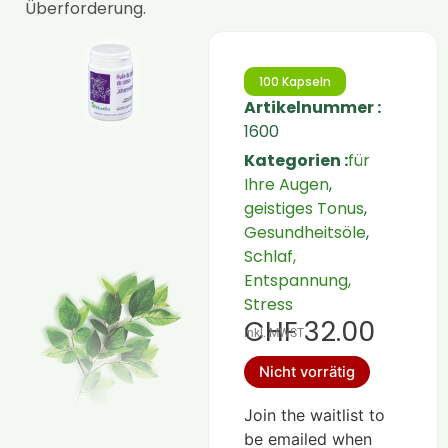
Überforderung.
100 Kapseln
Artikelnummer :
1600
Kategorien :
für
Ihre Augen
,
geistiges Tonus
,
Gesundheitsöle
,
Schlaf,
Entspannung,
Stress
CHF
32.00
inkl. MWST
Nicht vorrätig
Join the waitlist to
be emailed when