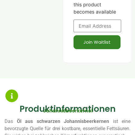
this product
becomes available
Enter
your
email
address
to
Join Waitlist
join
the
waitlist
for
this
product
Produktinformationen
Johannisbeerkernöl
Das
Öl aus schwarzen Johannisbeerkernen
ist eine
bevorzugte Quelle für drei kostbare, essentielle Fettsäuren.