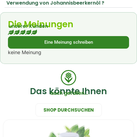
Verwendung von Johannisbeerkernöl ?
Die Meinungen
unserer Kunden
Eine Meinung schreiben
keine Meinung
Das könnte Ihnen
auch gefallen…
SHOP DURCHSUCHEN