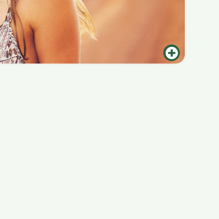
ustand und sogar auf unsere Stimmung,
reichhaltigen und nährenden Pflege und
nstrengung und anderen Belastungen zu