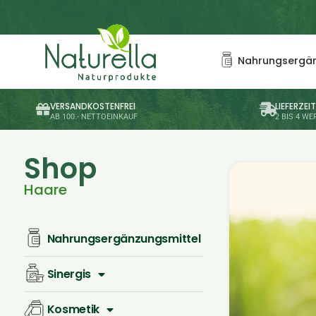
Nahrungsergän
VERSANDKOSTENFREI
LIEFERZEI
AB 100.- NETTOEINKAUF
2 BIS 4 W
Shop
Haare
Nahrungsergänzungsmittel
Sinergis
Kosmetik