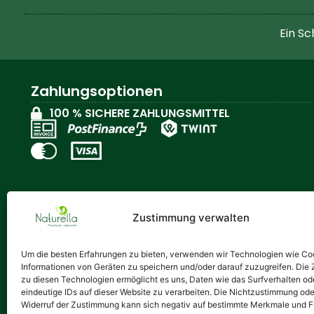
Ein Sc
Zahlungsoptionen
100 % SICHERE ZAHLUNGSMITTEL
Zustimmung verwalten
Wo finden Sie uns
Um die besten Erfahrungen zu bieten, verwenden wir Technologien wie Co
Naturella Diffusion SA
Informationen von Geräten zu speichern und/oder darauf zuzugreifen. Di
Rue du collège 92
zu diesen Technologien ermöglicht es uns, Daten wie das Surfverhalten od
eindeutige IDs auf dieser Website zu verarbeiten. Die Nichtzustimmung ode
Case Postale 1201
Widerruf der Zustimmung kann sich negativ auf bestimmte Merkmale und 