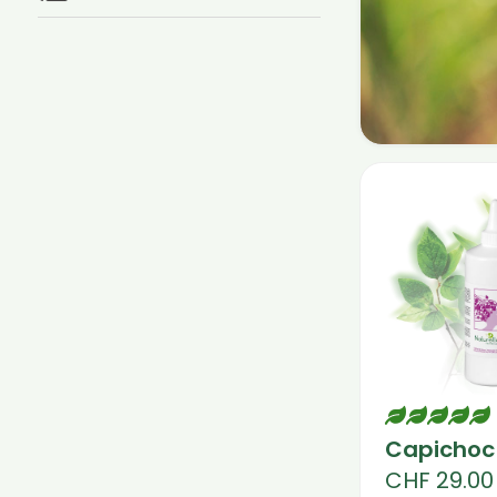
Lebendig, 
haben auc
Um sie zu 
danach um
bekämpfen.
Fühlen Sie 
Capichoc
CHF
29.00