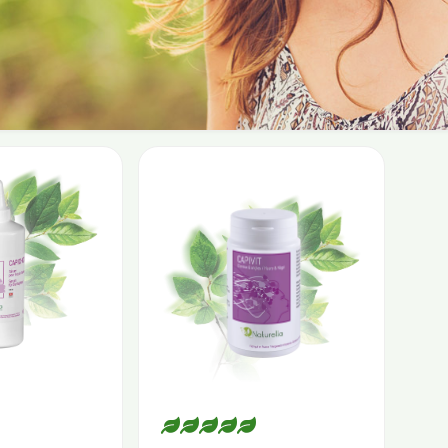
sensibel auf äussere Einflüsse, auf unseren Gesundheitsz
h unsere Haare manchmal ihre kleinen Sorgen.
stärken beginnen Sie zuerst mit einer guten stärkenden, 
 die schlechten Einflüsse der Luftverschmutzung, Übera
 Und offerieren Sie ihnen auch ein richtiges Festmahl !
sich bis in die Haarspitzen wohl !