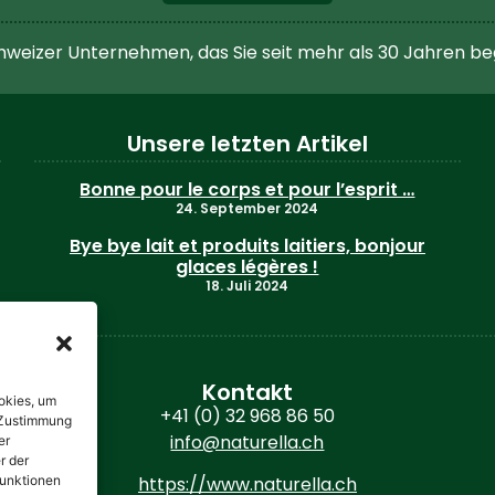
hweizer Unternehmen, das Sie seit mehr als 30 Jahren be
Unsere letzten Artikel
Bonne pour le corps et pour l’esprit …
24. September 2024
Bye bye lait et produits laitiers, bonjour
glaces légères !
18. Juli 2024
Kontakt
okies, um
+41 (0) 32 968 86 50
e Zustimmung
info@naturella.ch
er
r der
Funktionen
https://www.naturella.ch