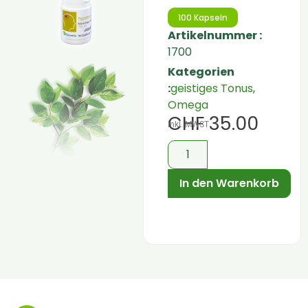
100 Kapseln
Artikelnummer :
1700
Kategorien
:
geistiges Tonus
,
Omega
CHF
35.00
inkl. MWST
In den Warenkorb