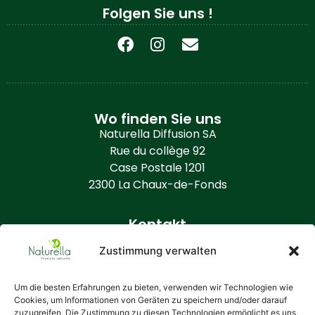
Folgen Sie uns !
Wo finden Sie uns
Naturella Diffusion SA
Rue du collège 92
Case Postale 1201
2300 La Chaux-de-Fonds
Kontakt
+41 (0) 32 968 86 50
Zustimmung verwalten
info@naturella.ch
https://www.naturella.ch
Um die besten Erfahrungen zu bieten, verwenden wir Technologien wie
Cookies, um Informationen von Geräten zu speichern und/oder darauf
zuzugreifen. Die Zustimmung zu diesen Technologien ermöglicht es uns,