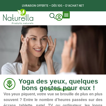
LIVRAISON OFFERTE – DÈS 100.- D’ACHAT NET
Yoga des yeux, quelques
bons gestes pour eux !
Par : Naturella
Vos yeux piquent, votre vue se brouille de plus en plus
souvent ? Entre le nombre d’heures passées sur des
écrans, tablette, natel, TV ou ordinateur, les longs