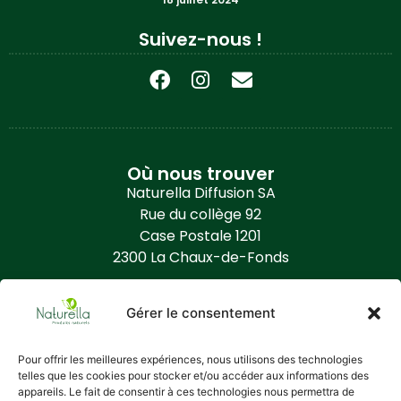
Suivez-nous !
Où nous trouver
Naturella Diffusion SA
Rue du collège 92
Case Postale 1201
2300 La Chaux-de-Fonds
Contact
Gérer le consentement
+41 (0) 32 968 86 50
info@naturella.ch
Pour offrir les meilleures expériences, nous utilisons des technologies
telles que les cookies pour stocker et/ou accéder aux informations des
https://www.naturella.ch
appareils. Le fait de consentir à ces technologies nous permettra de