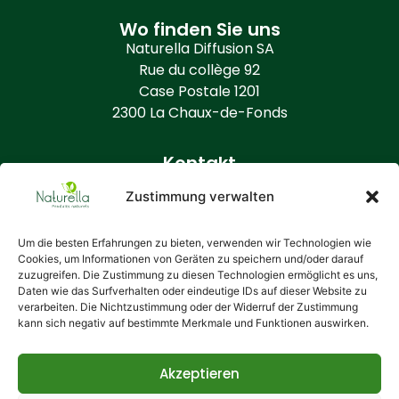
Wo finden Sie uns
Naturella Diffusion SA
Rue du collège 92
Case Postale 1201
2300 La Chaux-de-Fonds
Kontakt
+41 (0) 32 968 86 50
Zustimmung verwalten
info@naturella.ch
https://www.naturella.ch
Um die besten Erfahrungen zu bieten, verwenden wir Technologien wie
Cookies, um Informationen von Geräten zu speichern und/oder darauf
zuzugreifen. Die Zustimmung zu diesen Technologien ermöglicht es uns,
Zusätzliche Informationen
Daten wie das Surfverhalten oder eindeutige IDs auf dieser Website zu
Wer ist Naturella?
verarbeiten. Die Nichtzustimmung oder der Widerruf der Zustimmung
kann sich negativ auf bestimmte Merkmale und Funktionen auswirken.
Allgemeine Bedingungen
Ihre Daten
Cookie-Richtlinie
Akzeptieren