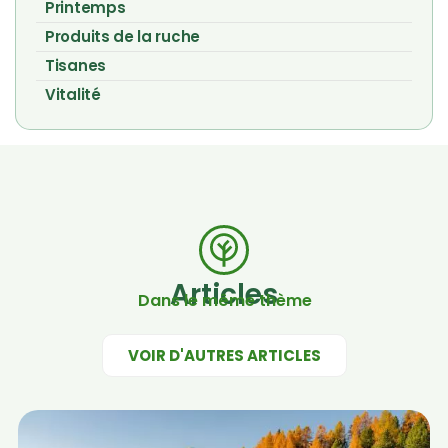
Printemps
Produits de la ruche
Tisanes
Vitalité
Articles
Dans le même thème
VOIR D'AUTRES ARTICLES