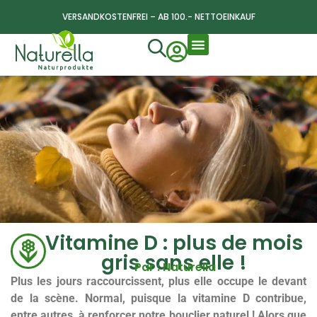
VERSANDKOSTENFREI – AB 100.- NETTOEINKAUF
Vitamine D : plus de mois
gris sans elle !
Par : Naturella
Plus les jours raccourcissent, plus elle occupe le devant
de la scène. Normal, puisque la vitamine D contribue,
entre autres, à renforcer notre bouclier naturel ! Alors que