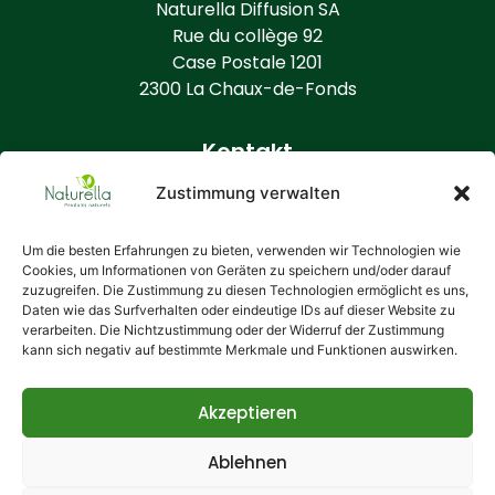
Naturella Diffusion SA
Rue du collège 92
Case Postale 1201
2300 La Chaux-de-Fonds
Kontakt
+41 (0) 32 968 86 50
Zustimmung verwalten
info@naturella.ch
https://www.naturella.ch
Um die besten Erfahrungen zu bieten, verwenden wir Technologien wie
Cookies, um Informationen von Geräten zu speichern und/oder darauf
zuzugreifen. Die Zustimmung zu diesen Technologien ermöglicht es uns,
Zusätzliche Informationen
Daten wie das Surfverhalten oder eindeutige IDs auf dieser Website zu
Wer ist Naturella?
verarbeiten. Die Nichtzustimmung oder der Widerruf der Zustimmung
kann sich negativ auf bestimmte Merkmale und Funktionen auswirken.
Allgemeine Bedingungen
Ihre Daten
Cookie-Richtlinie
Akzeptieren
Ablehnen