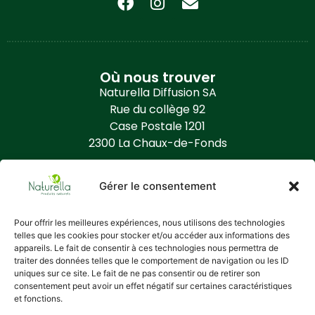
Où nous trouver
Naturella Diffusion SA
Rue du collège 92
Case Postale 1201
2300 La Chaux-de-Fonds
Contact
Gérer le consentement
+41 (0) 32 968 86 50
info@naturella.ch
Pour offrir les meilleures expériences, nous utilisons des technologies
telles que les cookies pour stocker et/ou accéder aux informations des
https://www.naturella.ch
appareils. Le fait de consentir à ces technologies nous permettra de
traiter des données telles que le comportement de navigation ou les ID
uniques sur ce site. Le fait de ne pas consentir ou de retirer son
Informations complémentaires
consentement peut avoir un effet négatif sur certaines caractéristiques
Qui est Naturella ?
et fonctions.
Conditions générales